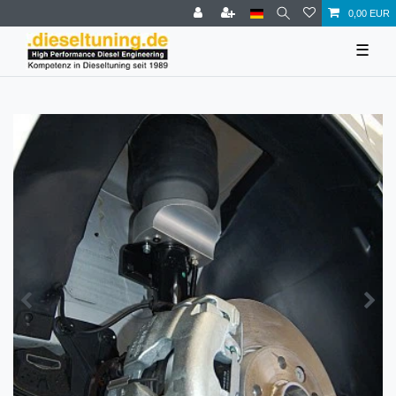
0,00 EUR
☰