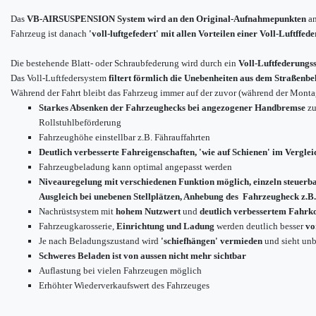
Das
VB-AIRSUSPENSION System wird an den Original-Aufnahmepunkten
an
Fahrzeug ist danach
'voll-luftgefedert' mit allen Vorteilen einer Voll-Luftffed
Die bestehende Blatt- oder Schraubfederung wird durch ein
Voll-Luftfederungs
Das Voll-Luftfedersystem
filtert förmlich die Unebenheiten aus dem Straßenbe
Während der Fahrt bleibt das Fahrzeug immer auf der zuvor (während der Montag
Starkes Absenken der Fahrzeughecks bei angezogener Handbremse
zu
Rollstuhlbeförderung
Fahrzeughöhe einstellbar z.B. Fährauffahrten
Deutlich verbesserte Fahreigenschaften, 'wie auf Schienen' im Verglei
Fahrzeugbeladung kann optimal angepasst werden
Niveauregelung mit verschiedenen Funktion möglich, einzeln steuerb
Ausgleich bei unebenen Stellplätzen, Anhebung des Fahrzeugheck z.B.
Nachrüstsystem mit
hohem Nutzwert
und
deutlich verbessertem Fahrk
Fahrzeugkarosserie,
Einrichtung und Ladung
werden deutlich besser
vo
Je nach Beladungszustand wird
'schiefhängen' vermieden
und sieht unb
Schweres Beladen ist von aussen nicht mehr sichtbar
Auflastung bei vielen Fahrzeugen möglich
Erhöhter Wiederverkaufswert des Fahrzeuges