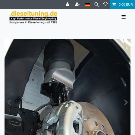
0,00 EUR
☰