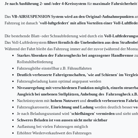
Je nach Ausführung
2- und /oder 4-Kreissystem
für
maximale Fahrsicherheit 
Das
VB-AIRSUSPENSION System wird an den Original-Aufnahmepunkten
an
Fahrzeug ist danach
'voll-luftgefedert' mit allen Vorteilen einer Voll-Luftffed
Die bestehende Blatt- oder Schraubfederung wird durch ein
Voll-Luftfederungs
Das Voll-Luftfedersystem
filtert förmlich die Unebenheiten aus dem Straßenbe
Während der Fahrt bleibt das Fahrzeug immer auf der zuvor (während der Montag
Starkes Absenken der Fahrzeughecks bei angezogener Handbremse
zu
Rollstuhlbeförderung
Fahrzeughöhe einstellbar z.B. Fährauffahrten
Deutlich verbesserte Fahreigenschaften, 'wie auf Schienen' im Verglei
Fahrzeugbeladung kann optimal angepasst werden
Niveauregelung mit verschiedenen Funktion möglich, einzeln steuerb
Ausgleich bei unebenen Stellplätzen, Anhebung des Fahrzeugheck z.B.
Nachrüstsystem mit
hohem Nutzwert
und
deutlich verbessertem Fahrk
Fahrzeugkarosserie,
Einrichtung und Ladung
werden deutlich besser
vo
Je nach Beladungszustand wird
'schiefhängen' vermieden
und sieht unb
Schweres Beladen ist von aussen nicht mehr sichtbar
Auflastung bei vielen Fahrzeugen möglich
Erhöhter Wiederverkaufswert des Fahrzeuges