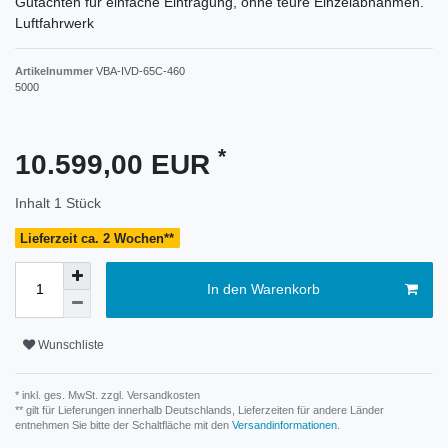
Gutachten für einfache Eintragung, ohne teure Einzelabnahmen.
Luftfahrwerk
Artikelnummer
VBA-IVD-65C-460
5000
*
10.599,00 EUR
Inhalt
1
Stück
Lieferzeit ca. 2 Wochen**
In den Warenkorb
Wunschliste
* inkl. ges. MwSt. zzgl.
Versandkosten
** gilt für Lieferungen innerhalb Deutschlands, Lieferzeiten für andere Länder
entnehmen Sie bitte der Schaltfläche mit den
Versandinformationen
.