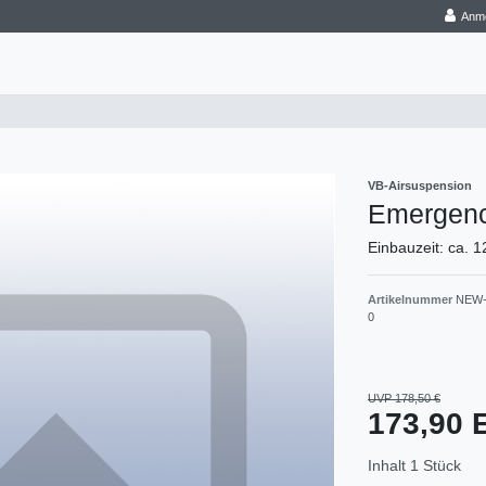
Anm
VB-Airsuspension
Emergency
Einbauzeit: ca. 
Artikelnummer
NEW-
0
UVP 178,50 €
173,90
Inhalt
1
Stück