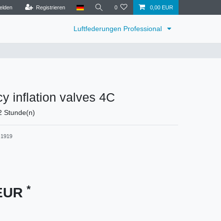
elden
Registrieren
0
0,00 EUR
Luftfederungen Professional
 inflation valves 4C
12 Stunde(n)
1919
*
 EUR