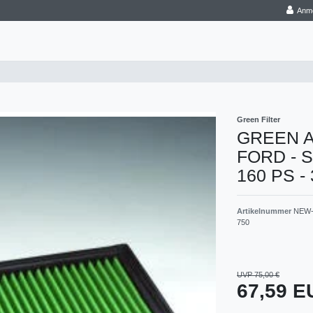
Anm
Green Filter
GREEN Aus
FORD - S-
160 PS -
Artikelnummer
NEW-
750
UVP 75,00 €
67,59 