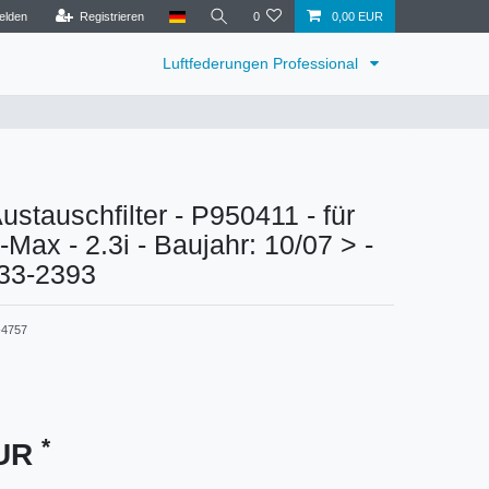
elden
Registrieren
0
0,00 EUR
Luftfederungen Professional
tauschfilter - P950411 - für
Max - 2.3i - Baujahr: 10/07 > -
 33-2393
4757
*
EUR