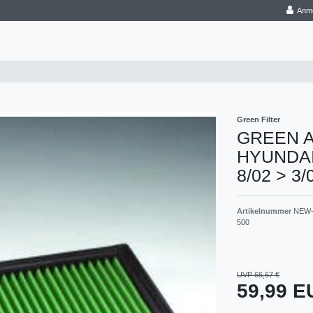
Anm
Green Filter
GREEN Aus
HYUNDAI -
8/02 > 3/
Artikelnummer
NEW-
500
UVP 66,67 €
59,99 