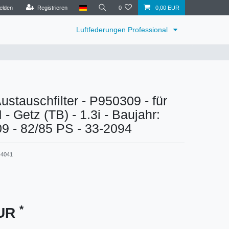
elden
Registrieren
0
0,00 EUR
Luftfederungen Professional
tauschfilter - P950309 - für
 Getz (TB) - 1.3i - Baujahr:
09 - 82/85 PS - 33-2094
4041
*
EUR