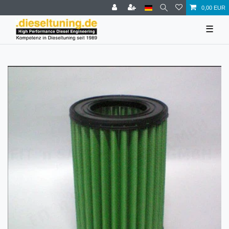
0,00 EUR
☰