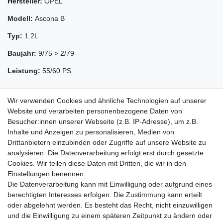
Hersteller:
OPEL
Modell:
Ascona B
Typ:
1.2L
Baujahr:
9/75 > 2/79
Leistung:
55/60 PS
Wir verwenden Cookies und ähnliche Technologien auf unserer
Website und verarbeiten personenbezogene Daten von
Besucher:innen unserer Webseite (z.B. IP-Adresse), um z.B.
Inhalte und Anzeigen zu personalisieren, Medien von
Drittanbietern einzubinden oder Zugriffe auf unsere Website zu
analysieren. Die Datenverarbeitung erfolgt erst durch gesetzte
Cookies. Wir teilen diese Daten mit Dritten, die wir in den
Zahlung und Versand
Einstellungen benennen.
Die Datenverarbeitung kann mit Einwilligung oder aufgrund eines
berechtigten Interesses erfolgen. Die Zustimmung kann erteilt
oder abgelehnt werden. Es besteht das Recht, nicht einzuwilligen
Impressum
Daten­schutz­erklärung
AGB
und die Einwilligung zu einem späteren Zeitpunkt zu ändern oder