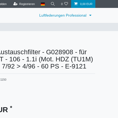
elden
Registrieren
0
0,00 EUR
Luftfederungen Professional
tauschfilter - G028908 - für
- 106 - 1.1i (Mot. HDZ (TU1M)
: 7/92 > 4/96 - 60 PS - E-9121
1150
*
EUR