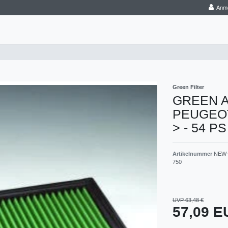
Anm
Green Filter
GREEN Aus
PEUGEOT -
> - 54 PS
Artikelnummer
NEW-
750
UVP 63,48 €
57,09 