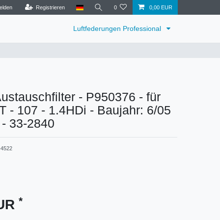
elden
Registrieren
0
0,00 EUR
Luftfederungen Professional
tauschfilter - P950376 - für
 107 - 1.4HDi - Baujahr: 6/05
 - 33-2840
4522
*
EUR