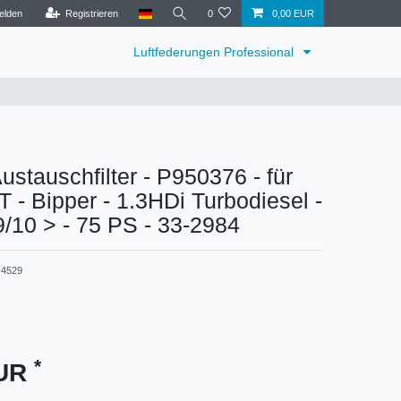
elden
Registrieren
0
0,00 EUR
Luftfederungen Professional
tauschfilter - P950376 - für
 Bipper - 1.3HDi Turbodiesel -
9/10 > - 75 PS - 33-2984
4529
*
EUR