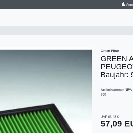
Anm
Green Filter
GREEN Aus
PEUGEOT -
Baujahr: 
Artikelnummer
NEW-
750
UVP 63,48 €
57,09 