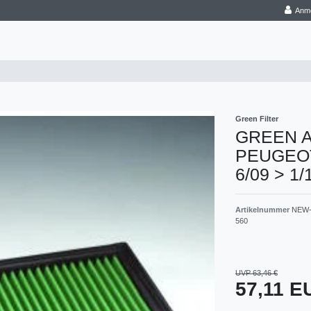
Anm
Green Filter
GREEN Aus
PEUGEOT 
6/09 > 1/
Artikelnummer
NEW-
560
UVP 63,46 €
57,11 