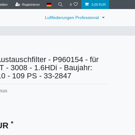
elden
Registrieren
0
0,00 EUR
Luftfederungen Professional
tauschfilter - P960154 - für
- 3008 - 1.6HDi - Baujahr:
10 - 109 PS - 33-2847
5115
*
EUR