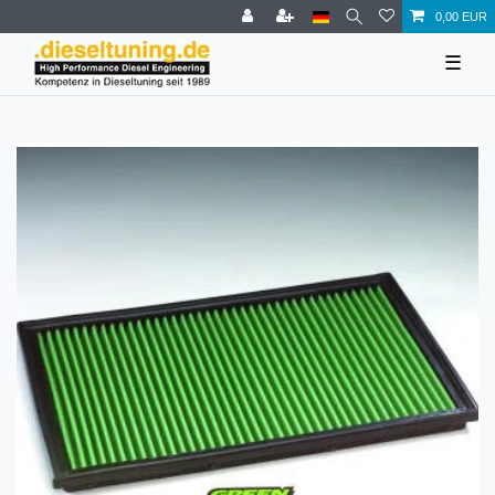
0,00 EUR
☰