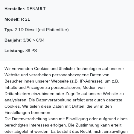
Hersteller:
RENAULT
Modell:
R 21
Typ:
2.1D Diesel (mit Plattenfilter)
Baujahr:
3/86 > 6/94
Leistung:
88 PS
Wir verwenden Cookies und ähnliche Technologien auf unserer
Website und verarbeiten personenbezogene Daten von
Besucher:innen unserer Webseite (z.B. IP-Adresse), um z.B.
Inhalte und Anzeigen zu personalisieren, Medien von
Drittanbietern einzubinden oder Zugriffe auf unsere Website zu
analysieren. Die Datenverarbeitung erfolgt erst durch gesetzte
Cookies. Wir teilen diese Daten mit Dritten, die wir in den
Zahlung und Versand
Einstellungen benennen.
Die Datenverarbeitung kann mit Einwilligung oder aufgrund eines
berechtigten Interesses erfolgen. Die Zustimmung kann erteilt
oder abgelehnt werden. Es besteht das Recht, nicht einzuwilligen
Impressum
Daten­schutz­erklärung
AGB