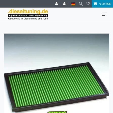
0,00 EUR
☰