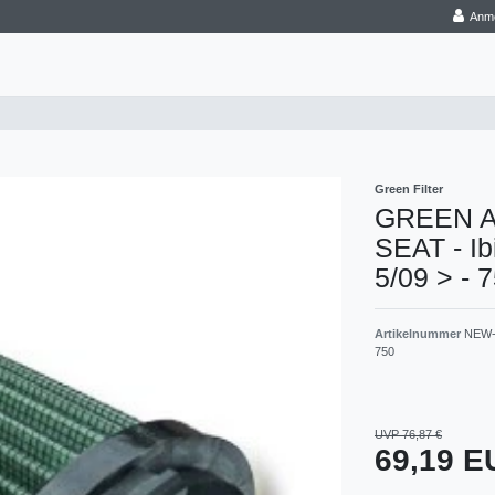
Anm
Green Filter
GREEN Aus
SEAT - Ib
5/09 > - 
Artikelnummer
NEW-
750
UVP 76,87 €
69,19 