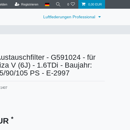
elden
Registrieren
0
0,00 EUR
Luftfederungen Professional
tauschfilter - G591024 - für
iza V (6J) - 1.6TDi - Baujahr:
75/90/105 PS - E-2997
1407
*
EUR