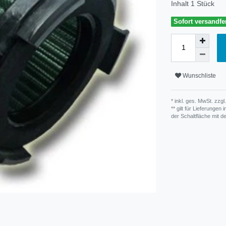
Inhalt
1
Stück
Sofort versandfer
Wunschliste
* inkl. ges. MwSt. zzgl.
** gilt für Lieferunge
der Schaltfläche mit 