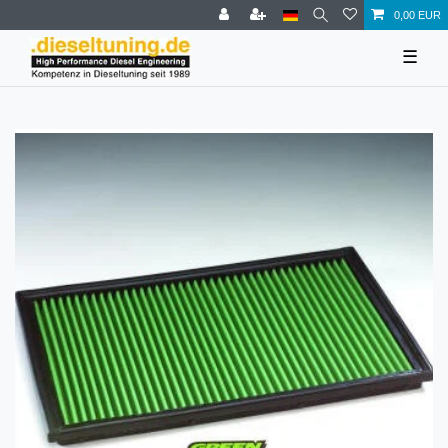
0,00 EUR
☰