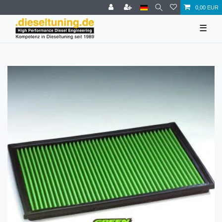
0,00 EUR
☰