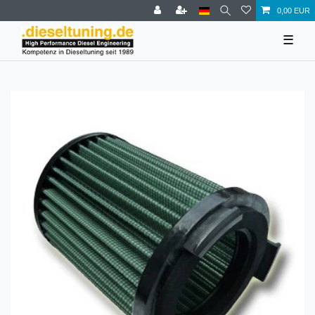
0,00 EUR
☰