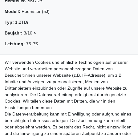
Hersteller:
SKODA
Modell:
Roomster (5J)
Typ:
1.2TDi
Baujahr:
3/10 >
Leistung:
75 PS
Wir verwenden Cookies und ähnliche Technologien auf unserer
Website und verarbeiten personenbezogene Daten von
Besucher:innen unserer Webseite (z.B. IP-Adresse), um z.B.
Inhalte und Anzeigen zu personalisieren, Medien von
Drittanbietern einzubinden oder Zugriffe auf unsere Website zu
analysieren. Die Datenverarbeitung erfolgt erst durch gesetzte
Cookies. Wir teilen diese Daten mit Dritten, die wir in den
Zahlung und Versand
Einstellungen benennen.
Die Datenverarbeitung kann mit Einwilligung oder aufgrund eines
berechtigten Interesses erfolgen. Die Zustimmung kann erteilt
oder abgelehnt werden. Es besteht das Recht, nicht einzuwilligen
Impressum
Daten­schutz­erklärung
AGB
und die Einwilligung zu einem späteren Zeitpunkt zu ändern oder