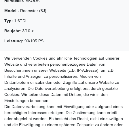
Hersteller:
SKODA
Modell:
Roomster (5J)
Typ:
1.6TDi
Baujahr:
3/10 >
Leistung:
90/105 PS
Wir verwenden Cookies und ähnliche Technologien auf unserer
Website und verarbeiten personenbezogene Daten von
Besucher:innen unserer Webseite (z.B. IP-Adresse), um z.B.
Inhalte und Anzeigen zu personalisieren, Medien von
Drittanbietern einzubinden oder Zugriffe auf unsere Website zu
analysieren. Die Datenverarbeitung erfolgt erst durch gesetzte
Cookies. Wir teilen diese Daten mit Dritten, die wir in den
Zahlung und Versand
Einstellungen benennen.
Die Datenverarbeitung kann mit Einwilligung oder aufgrund eines
berechtigten Interesses erfolgen. Die Zustimmung kann erteilt
oder abgelehnt werden. Es besteht das Recht, nicht einzuwilligen
Impressum
Daten­schutz­erklärung
AGB
und die Einwilligung zu einem späteren Zeitpunkt zu ändern oder