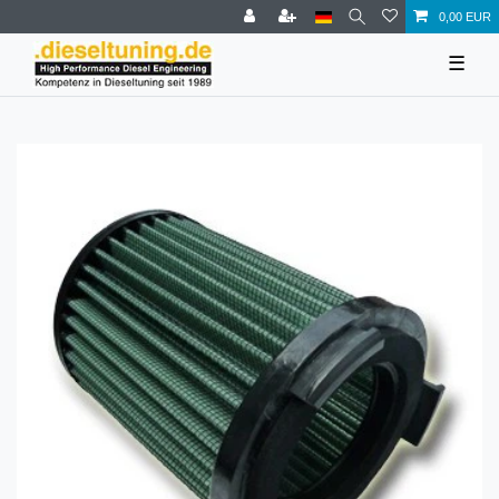
0,00 EUR
☰