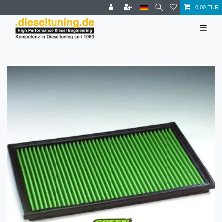
0,00 EUR
☰