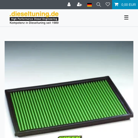
0,00 EUR
☰