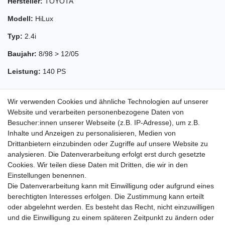
Hersteller:
TOYOTA
Modell:
HiLux
Typ:
2.4i
Baujahr:
8/98 > 12/05
Leistung:
140 PS
Wir verwenden Cookies und ähnliche Technologien auf unserer
Website und verarbeiten personenbezogene Daten von
Besucher:innen unserer Webseite (z.B. IP-Adresse), um z.B.
Inhalte und Anzeigen zu personalisieren, Medien von
Drittanbietern einzubinden oder Zugriffe auf unsere Website zu
analysieren. Die Datenverarbeitung erfolgt erst durch gesetzte
Cookies. Wir teilen diese Daten mit Dritten, die wir in den
Zahlung und Versand
Einstellungen benennen.
Die Datenverarbeitung kann mit Einwilligung oder aufgrund eines
berechtigten Interesses erfolgen. Die Zustimmung kann erteilt
oder abgelehnt werden. Es besteht das Recht, nicht einzuwilligen
Impressum
Daten­schutz­erklärung
AGB
und die Einwilligung zu einem späteren Zeitpunkt zu ändern oder