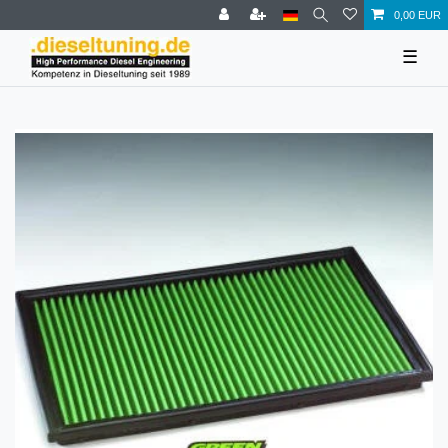
0,00 EUR
☰