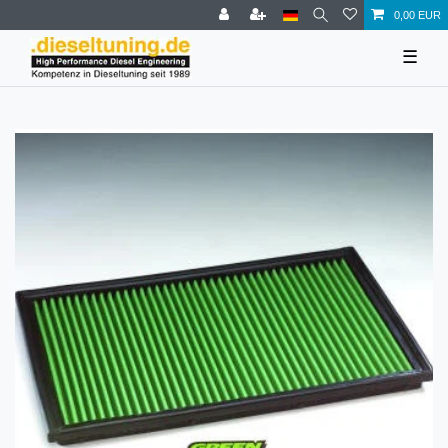
0,00 EUR
☰