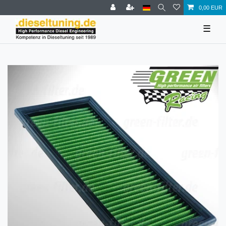
0,00 EUR
☰