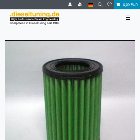
0,00 EUR
☰