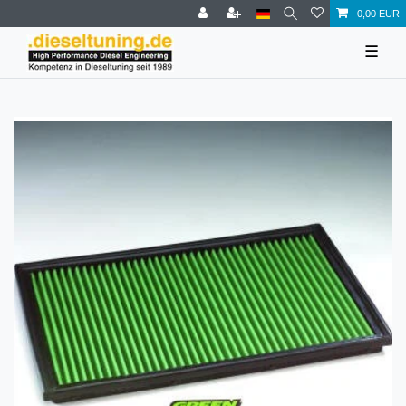
0,00 EUR
☰