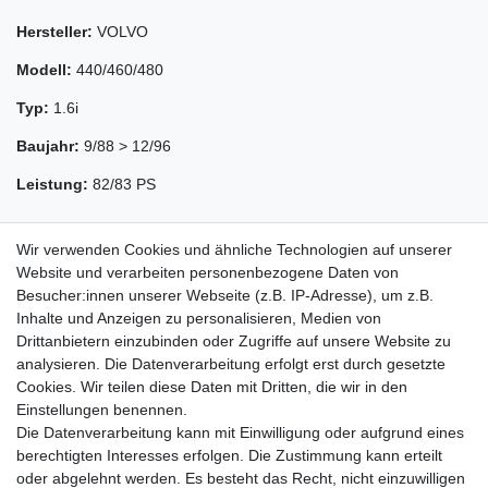
Hersteller:
VOLVO
Modell:
440/460/480
Typ:
1.6i
Baujahr:
9/88 > 12/96
Leistung:
82/83 PS
Wir verwenden Cookies und ähnliche Technologien auf unserer
Website und verarbeiten personenbezogene Daten von
Besucher:innen unserer Webseite (z.B. IP-Adresse), um z.B.
Inhalte und Anzeigen zu personalisieren, Medien von
Drittanbietern einzubinden oder Zugriffe auf unsere Website zu
analysieren. Die Datenverarbeitung erfolgt erst durch gesetzte
Cookies. Wir teilen diese Daten mit Dritten, die wir in den
Zahlung und Versand
Einstellungen benennen.
Die Datenverarbeitung kann mit Einwilligung oder aufgrund eines
berechtigten Interesses erfolgen. Die Zustimmung kann erteilt
oder abgelehnt werden. Es besteht das Recht, nicht einzuwilligen
Impressum
Daten­schutz­erklärung
AGB