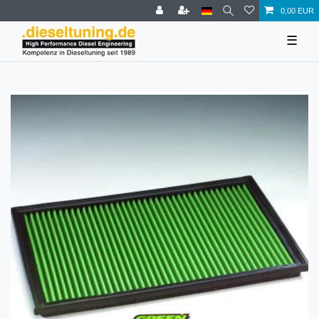
0,00 EUR
☰