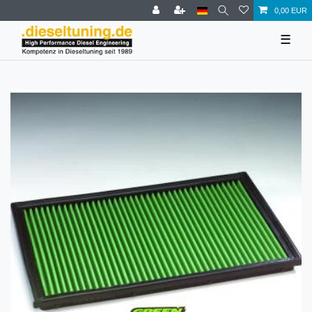
0,00 EUR
☰