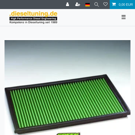
0,00 EUR
☰