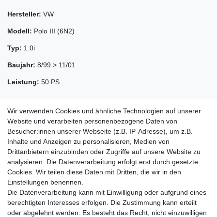
Hersteller:
VW
Modell:
Polo III (6N2)
Typ:
1.0i
Baujahr:
8/99 > 11/01
Leistung:
50 PS
Wir verwenden Cookies und ähnliche Technologien auf unserer
Website und verarbeiten personenbezogene Daten von
Besucher:innen unserer Webseite (z.B. IP-Adresse), um z.B.
Inhalte und Anzeigen zu personalisieren, Medien von
Drittanbietern einzubinden oder Zugriffe auf unsere Website zu
analysieren. Die Datenverarbeitung erfolgt erst durch gesetzte
Cookies. Wir teilen diese Daten mit Dritten, die wir in den
Zahlung und Versand
Einstellungen benennen.
Die Datenverarbeitung kann mit Einwilligung oder aufgrund eines
berechtigten Interesses erfolgen. Die Zustimmung kann erteilt
oder abgelehnt werden. Es besteht das Recht, nicht einzuwilligen
Impressum
Daten­schutz­erklärung
AGB