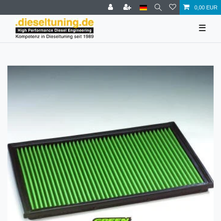
0,00 EUR
☰