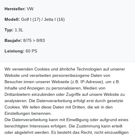
Hersteller:
VW
Modell:
Golf I (17) / Jetta I (16)
Typ:
1.3L
Baujahr:
8/75 > 8/83
Leistung:
60 PS
Wir verwenden Cookies und ähnliche Technologien auf unserer
Website und verarbeiten personenbezogene Daten von
Besucher:innen unserer Webseite (z.B. IP-Adresse), um z.B.
Inhalte und Anzeigen zu personalisieren, Medien von
Drittanbietern einzubinden oder Zugriffe auf unsere Website zu
analysieren. Die Datenverarbeitung erfolgt erst durch gesetzte
Cookies. Wir teilen diese Daten mit Dritten, die wir in den
Zahlung und Versand
Einstellungen benennen.
Die Datenverarbeitung kann mit Einwilligung oder aufgrund eines
berechtigten Interesses erfolgen. Die Zustimmung kann erteilt
oder abgelehnt werden. Es besteht das Recht, nicht einzuwilligen
Impressum
Daten­schutz­erklärung
AGB