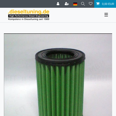
0,00 EUR
☰