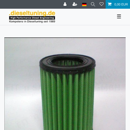
0,00 EUR
☰