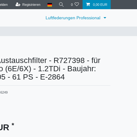
elden
Registrieren
0
0,00 EUR
Luftfederungen Professional
tauschfilter - R727398 - für
 (6E/6X) - 1.2TDi - Baujahr:
05 - 61 PS - E-2864
6249
*
EUR