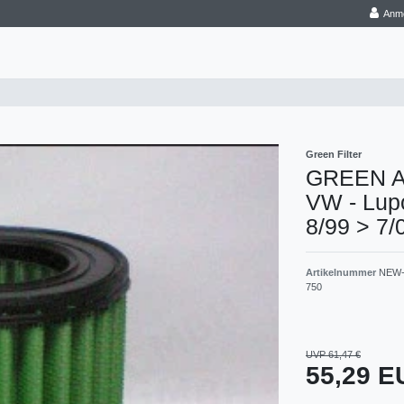
Anm
Green Filter
GREEN Aus
VW - Lupo
8/99 > 7/
Artikelnummer
NEW-
750
UVP 61,47 €
55,29 