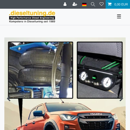
0,00 EUR
☰