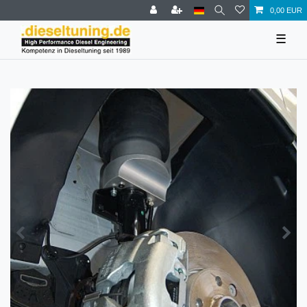
0,00 EUR
☰