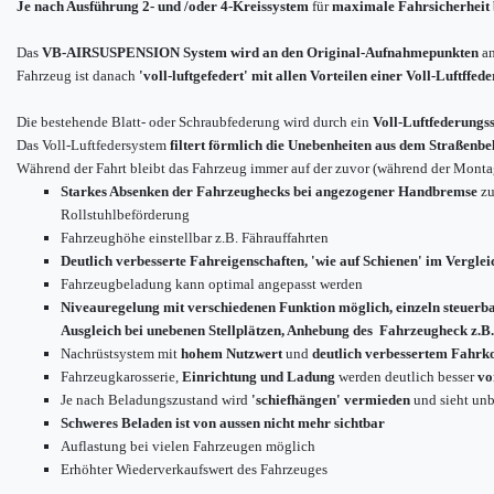
Je nach Ausführung
2- und /oder 4-Kreissystem
für
maximale Fahrsicherheit 
Das
VB-AIRSUSPENSION System wird an den Original-Aufnahmepunkten
an
Fahrzeug ist danach
'voll-luftgefedert' mit allen Vorteilen einer Voll-Luftffed
Die bestehende Blatt- oder Schraubfederung wird durch ein
Voll-Luftfederungs
Das Voll-Luftfedersystem
filtert förmlich die Unebenheiten aus dem Straßenbe
Während der Fahrt bleibt das Fahrzeug immer auf der zuvor (während der Montag
Starkes Absenken der Fahrzeughecks bei angezogener Handbremse
zu
Rollstuhlbeförderung
Fahrzeughöhe einstellbar z.B. Fährauffahrten
Deutlich verbesserte Fahreigenschaften, 'wie auf Schienen' im Verglei
Fahrzeugbeladung kann optimal angepasst werden
Niveauregelung mit verschiedenen Funktion möglich, einzeln steuerb
Ausgleich bei unebenen Stellplätzen, Anhebung des Fahrzeugheck z.B.
Nachrüstsystem mit
hohem Nutzwert
und
deutlich verbessertem Fahrk
Fahrzeugkarosserie,
Einrichtung und Ladung
werden deutlich besser
vo
Je nach Beladungszustand wird
'schiefhängen' vermieden
und sieht unb
Schweres Beladen ist von aussen nicht mehr sichtbar
Auflastung bei vielen Fahrzeugen möglich
Erhöhter Wiederverkaufswert des Fahrzeuges