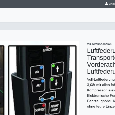
Anm
VB-Airsuspension
Luftfeder
Transport
Vorderach
Luftfeder
Voll-Luftfederun
3,08t mit allen 
Kompressor, elek
Elektronische F
Fahrzeughöhe. Ko
ohne teure Einz