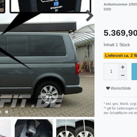
Artikelnummer
1050
5000
5.369,
Inhalt
1
Stück
Lieferzeit ca. 2
Wunschliste
* inkl. ges. MwSt. zzgl.
** gilt für Lieferunge
der Schaltfläche mit 