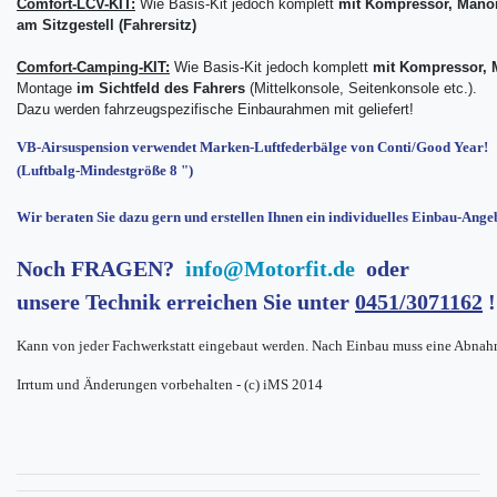
Comfort-LCV-KIT:
Wie Basis-Kit jedoch komplett
mit Kompressor, Manom
am Sitzgestell (Fahrersitz)
Comfort-Camping-KIT:
Wie Basis-Kit jedoch komplett
mit Kompressor, 
Montage
im Sichtfeld des Fahrers
(Mittelkonsole, Seitenkonsole etc.).
Dazu werden fahrzeugspezifische Einbaurahmen mit geliefert!
VB-Airsuspension verwendet Marken-Luftfederbälge von Conti/Good Year!
(Luftbalg-Mindestgröße 8 ")
Wir beraten Sie dazu gern und erstellen Ihnen ein individuelles Einbau-Ange
Noch FRAGEN?
info@Motorfit.de
oder
unsere Technik erreichen Sie unter
0451/3071162
!
Kann von jeder Fachwerkstatt eingebaut werden. Nach Einbau muss eine Abnah
Irrtum und Änderungen vorbehalten - (c) iMS 2014