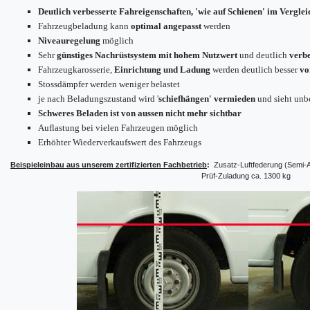
Deutlich verbesserte Fahreigenschaften, 'wie auf Schienen' im Verglei
Fahrzeugbeladung kann
optimal angepasst
werden
Niveauregelung
möglich
Sehr
günstiges Nachrüstsystem mit hohem Nutzwert
und deutlich
verbe
Fahrzeugkarosserie,
Einrichtung und Ladung
werden deutlich besser
vo
Stossdämpfer werden weniger belastet
je nach Beladungszustand wird '
schiefhängen' vermieden
und sieht unb
Schweres Beladen ist von aussen nicht mehr sichtbar
Auflastung bei vielen Fahrzeugen möglich
Erhöhter Wiederverkaufswert des Fahrzeugs
Beispieleinbau aus unserem zertifizierten Fachbetrieb
:
Zusatz-Luftfederung (Semi-
Prüf-Zuladung ca. 1300 kg