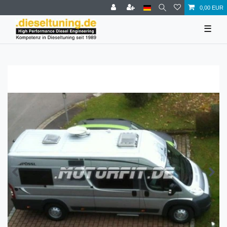
0,00 EUR
☰