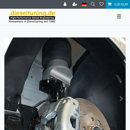
0,00 EUR
☰