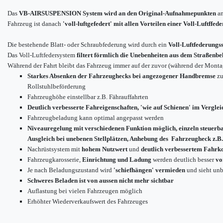
Das
VB-AIRSUSPENSION System wird an den Original-Aufnahmepunkten
an
Fahrzeug ist danach
'voll-luftgefedert' mit allen Vorteilen einer Voll-Luftffed
Die bestehende Blatt- oder Schraubfederung wird durch ein
Voll-Luftfederungs
Das Voll-Luftfedersystem
filtert förmlich die Unebenheiten aus dem Straßenbe
Während der Fahrt bleibt das Fahrzeug immer auf der zuvor (während der Montag
Starkes Absenken der Fahrzeughecks bei angezogener Handbremse
zu
Rollstuhlbeförderung
Fahrzeughöhe einstellbar z.B. Fährauffahrten
Deutlich verbesserte Fahreigenschaften, 'wie auf Schienen' im Verglei
Fahrzeugbeladung kann optimal angepasst werden
Niveauregelung mit verschiedenen Funktion möglich, einzeln steuerb
Ausgleich bei unebenen Stellplätzen, Anhebung des Fahrzeugheck z.B.
Nachrüstsystem mit
hohem Nutzwert
und
deutlich verbessertem Fahrk
Fahrzeugkarosserie,
Einrichtung und Ladung
werden deutlich besser
vo
Je nach Beladungszustand wird
'schiefhängen' vermieden
und sieht unb
Schweres Beladen ist von aussen nicht mehr sichtbar
Auflastung bei vielen Fahrzeugen möglich
Erhöhter Wiederverkaufswert des Fahrzeuges