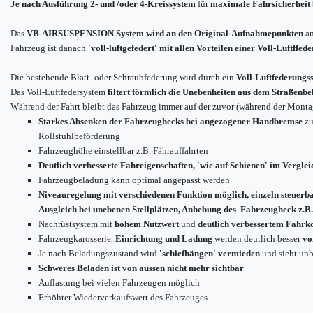
Je nach Ausführung
2- und /oder 4-Kreissystem
für
maximale Fahrsicherheit 
Das
VB-AIRSUSPENSION System wird an den Original-Aufnahmepunkten
an
Fahrzeug ist danach
'voll-luftgefedert' mit allen Vorteilen einer Voll-Luftffed
Die bestehende Blatt- oder Schraubfederung wird durch ein
Voll-Luftfederungs
Das Voll-Luftfedersystem
filtert förmlich die Unebenheiten aus dem Straßenbe
Während der Fahrt bleibt das Fahrzeug immer auf der zuvor (während der Montag
Starkes Absenken der Fahrzeughecks bei angezogener Handbremse
zu
Rollstuhlbeförderung
Fahrzeughöhe einstellbar z.B. Fährauffahrten
Deutlich verbesserte Fahreigenschaften, 'wie auf Schienen' im Verglei
Fahrzeugbeladung kann optimal angepasst werden
Niveauregelung mit verschiedenen Funktion möglich, einzeln steuerb
Ausgleich bei unebenen Stellplätzen, Anhebung des Fahrzeugheck z.B.
Nachrüstsystem mit
hohem Nutzwert
und
deutlich verbessertem Fahrk
Fahrzeugkarosserie,
Einrichtung und Ladung
werden deutlich besser
vo
Je nach Beladungszustand wird
'schiefhängen' vermieden
und sieht unb
Schweres Beladen ist von aussen nicht mehr sichtbar
Auflastung bei vielen Fahrzeugen möglich
Erhöhter Wiederverkaufswert des Fahrzeuges