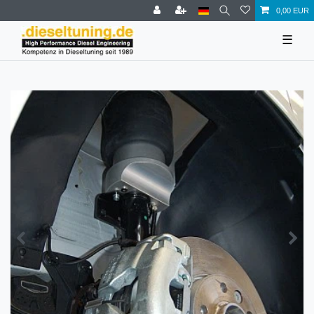
0,00 EUR
☰