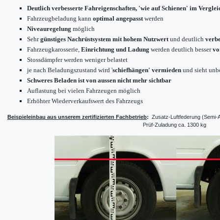
Deutlich verbesserte Fahreigenschaften, 'wie auf Schienen' im Verglei
Fahrzeugbeladung kann
optimal angepasst
werden
Niveauregelung
möglich
Sehr
günstiges Nachrüstsystem mit hohem Nutzwert
und deutlich
verbe
Fahrzeugkarosserie,
Einrichtung und Ladung
werden deutlich besser
vo
Stossdämpfer werden weniger belastet
je nach Beladungszustand wird '
schiefhängen' vermieden
und sieht unb
Schweres Beladen ist von aussen nicht mehr sichtbar
Auflastung bei vielen Fahrzeugen möglich
Erhöhter Wiederverkaufswert des Fahrzeugs
Beispieleinbau aus unserem zertifizierten Fachbetrieb
:
Zusatz-Luftfederung (Semi-
Prüf-Zuladung ca. 1300 kg