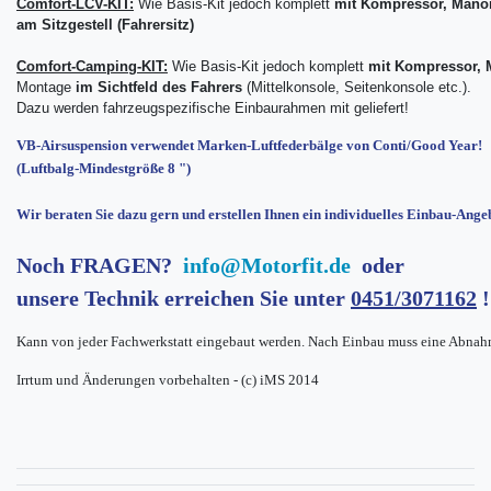
Comfort-LCV-KIT:
Wie Basis-Kit jedoch komplett
mit Kompressor, Manom
am Sitzgestell (Fahrersitz)
Comfort-Camping-KIT:
Wie Basis-Kit jedoch komplett
mit Kompressor, 
Montage
im Sichtfeld des Fahrers
(Mittelkonsole, Seitenkonsole etc.).
Dazu werden fahrzeugspezifische Einbaurahmen mit geliefert!
VB-Airsuspension verwendet Marken-Luftfederbälge von Conti/Good Year!
(Luftbalg-Mindestgröße 8 ")
Wir beraten Sie dazu gern und erstellen Ihnen ein individuelles Einbau-Ange
Noch FRAGEN?
info@Motorfit.de
oder
unsere Technik erreichen Sie unter
0451/3071162
!
Kann von jeder Fachwerkstatt eingebaut werden. Nach Einbau muss eine Abnah
Irrtum und Änderungen vorbehalten - (c) iMS 2014