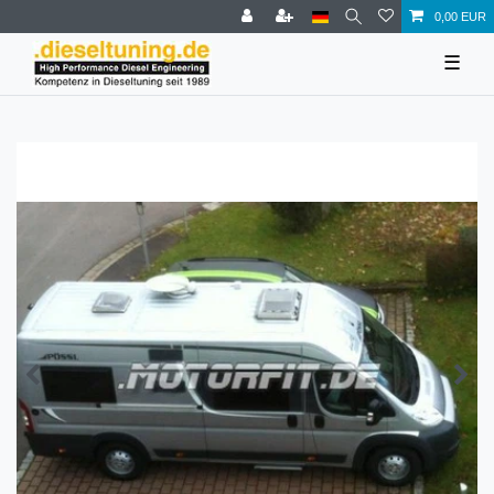
0,00 EUR
☰