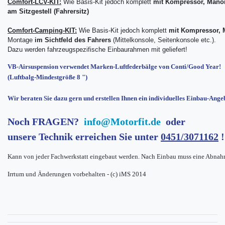
Comfort-LCV-KIT:
Wie Basis-Kit jedoch komplett
mit Kompressor, Manom
am Sitzgestell (Fahrersitz)
Comfort-Camping-KIT:
Wie Basis-Kit jedoch komplett
mit Kompressor, 
Montage
im Sichtfeld des Fahrers
(Mittelkonsole, Seitenkonsole etc.).
Dazu werden fahrzeugspezifische Einbaurahmen mit geliefert!
VB-Airsuspension verwendet Marken-Luftfederbälge von Conti/Good Year!
(Luftbalg-Mindestgröße 8 ")
Wir beraten Sie dazu gern und erstellen Ihnen ein individuelles Einbau-Ange
Noch FRAGEN?
info@Motorfit.de
oder
unsere Technik erreichen Sie unter
0451/3071162
!
Kann von jeder Fachwerkstatt eingebaut werden. Nach Einbau muss eine Abnah
Irrtum und Änderungen vorbehalten - (c) iMS 2014