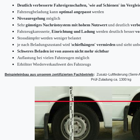
Deutlich verbesserte Fahreigenschaften, 'wie auf Schienen' im Verglei
Fahrzeugbeladung kann
optimal angepasst
werden
Niveauregelung
möglich
Sehr
günstiges Nachrüstsystem mit hohem Nutzwert
und deutlich
verbe
Fahrzeugkarosserie,
Einrichtung und Ladung
werden deutlich besser
vo
Stossdämpfer werden weniger belastet
je nach Beladungszustand wird '
schiefhängen' vermieden
und sieht unb
Schweres Beladen ist von aussen nicht mehr sichtbar
Auflastung bei vielen Fahrzeugen möglich
Erhöhter Wiederverkaufswert des Fahrzeugs
Beispieleinbau aus unserem zertifizierten Fachbetrieb
:
Zusatz-Luftfederung (Semi-
Prüf-Zuladung ca. 1300 kg