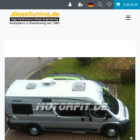
0,00 EUR
☰