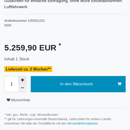
Gutachten für einfache Eintragung, ohne teure Einzelabnahmen.
Luftfahrwerk
Artikelnummer
1050911201
5000
*
5.259,90 EUR
Inhalt
1
Stück
Lieferzeit ca. 2 Wochen**
In den Warenkorb
Wunschliste
* inkl. ges. MwSt. zzgl.
Versandkosten
** gilt für Lieferungen innerhalb Deutschlands, Lieferzeiten für andere Länder
entnehmen Sie bitte der Schaltfläche mit den
Versandinformationen
.