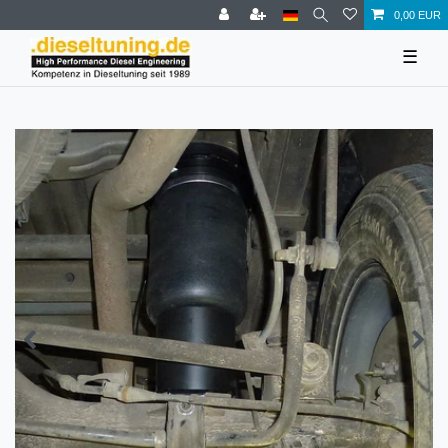
0,00 EUR
☰