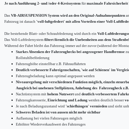
Je nach Ausführung
2- und /oder 4-Kreissystem
für
maximale Fahrsicherheit 
Das
VB-AIRSUSPENSION System wird an den Original-Aufnahmepunkten
an
Fahrzeug ist danach
'voll-luftgefedert' mit allen Vorteilen einer Voll-Luftffed
Die bestehende Blatt- oder Schraubfederung wird durch ein
Voll-Luftfederungs
Das Voll-Luftfedersystem
filtert förmlich die Unebenheiten aus dem Straßenbe
Während der Fahrt bleibt das Fahrzeug immer auf der zuvor (während der Montag
Starkes Absenken der Fahrzeughecks bei angezogener Handbremse
zu
Rollstuhlbeförderung
Fahrzeughöhe einstellbar z.B. Fährauffahrten
Deutlich verbesserte Fahreigenschaften, 'wie auf Schienen' im Verglei
Fahrzeugbeladung kann optimal angepasst werden
Niveauregelung mit verschiedenen Funktion möglich, einzeln steuerb
Ausgleich bei unebenen Stellplätzen, Anhebung des Fahrzeugheck z.B.
Nachrüstsystem mit
hohem Nutzwert
und
deutlich verbessertem Fahrk
Fahrzeugkarosserie,
Einrichtung und Ladung
werden deutlich besser
vo
Je nach Beladungszustand wird
'schiefhängen' vermieden
und sieht unb
Schweres Beladen ist von aussen nicht mehr sichtbar
Auflastung bei vielen Fahrzeugen möglich
Erhöhter Wiederverkaufswert des Fahrzeuges