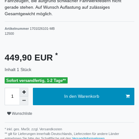
Fahrzeugen, die aufgrund schwacher Fahrwerkfedern nicht
gerade stehen. Auf Wunsch Auflastung auf zulässiges
Gesamtgewicht möglich.
Artikelnummer
1701026101-MB
12500
*
449,90 EUR
Inhalt
1
Stück
Sofort versandfertig, 1-2 Tage**
In den Warenkorb
Wunschliste
* inkl. ges. MwSt. zzgl.
Versandkosten
** gilt für Lieferungen innerhalb Deutschlands, Lieferzeiten für andere Länder
entnehmen Sie bitte der Schaltfläche mit den
Versandinformationen
.