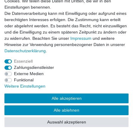
Cookies. Wir teilen diese Daten mit Dritten, die wir in den
Zahlung und Versand
Einstellungen benennen.
Die Datenverarbeitung kann mit Einwilligung oder aufgrund eines
berechtigten Interesses erfolgen. Die Zustimmung kann erteilt
oder abgelehnt werden. Es besteht das Recht, nicht einzuwilligen
Impressum
Daten­schutz­erklärung
AGB
und die Einwilligung zu einem späteren Zeitpunkt zu ändern oder
zu widerrufen. Beachten Sie unser
Impressum
und weitere
Hinweise zur Verwendung personenbezogener Daten in unserer
Barrierefreiheitserklärung
Widerrufs­recht
Daten­schutz­erklärung
.
Essenziell
Kontakt
Vertrag widerrufen
Zahlungsdienstleister
Externe Medien
Funktional
Weitere Einstellungen
© Copyright 2026 | Alle Rechte vorbehalten.
Alle akzeptieren
Alle ablehnen
Auswahl akzeptieren