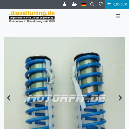
0,00 EUR
☰