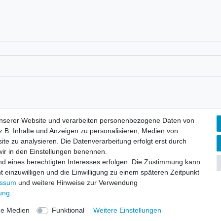
unserer Website und verarbeiten personenbezogene Daten von
lärung
AGB
Barrierefreiheitserklärung
Widerrufs­recht
V
.B. Inhalte und Anzeigen zu personalisieren, Medien von
ite zu analysieren. Die Datenverarbeitung erfolgt erst durch
 wir in den Einstellungen benennen.
nd eines berechtigten Interesses erfolgen. Die Zustimmung kann
© Copyright 2026 | Alle Rechte vorbehalten.
t einzuwilligen und die Einwilligung zu einem späteren Zeitpunkt
essum
und weitere Hinweise zur Verwendung
rung
.
ne Medien
Funktional
Weitere Einstellungen