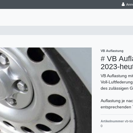
Anm
VB Auflastung
# VB Auf
2023-heu
VB Auflastung m
Voll-Luftfederun
des zulässigen 
Auflastung je na
entsprechenden T
Artikelnummer
vb-tü
0