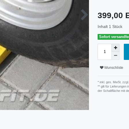
399,00
Inhalt
1
Stück
Sofort versandfer
Wunschliste
* inkl. ges. MwSt. zzgl.
** gilt für Lieferunge
der Schaltfläche mit 