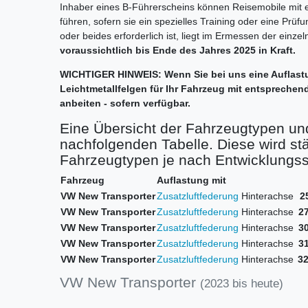
Inhaber eines B-Führerscheins können Reisemobile mit
führen, sofern sie ein spezielles Training oder eine Prüf
oder beides erforderlich ist, liegt im Ermessen der einze
voraussichtlich bis Ende des Jahres 2025 in Kraft.
WICHTIGER HINWEIS: Wenn Sie bei uns eine Auflast
Leichtmetallfelgen für Ihr Fahrzeug mit entsprechend
anbeiten - sofern verfügbar.
Eine Übersicht der Fahrzeugtypen und
nachfolgenden Tabelle. Diese wird stä
Fahrzeugtypen je nach Entwicklungss
Fahrzeug
Auflastung mit
VW New Transporter
Zusatzluftfederung
Hinterachse
2
VW New Transporter
Zusatzluftfederung
Hinterachse
27
VW New Transporter
Zusatzluftfederung
Hinterachse
30
VW New Transporter
Zusatzluftfederung
Hinterachse
31
VW New Transporter
Zusatzluftfederung
Hinterachse
32
VW New Transporter
(2023 bis heute)