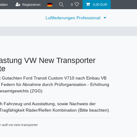
elden
Registrieren
0
0,00 EUR
Luftfederungen Professional
lastung VW New Transporter
te
it Gutachten Ford Transit Custom V710 nach Einbau VB
g Federn für Abnahme durch Prüforganisation - Erhöhung
Gesamtgewichts (ZGG)
ch Fahrzeug und Ausstattung, sowie Nachweis der
ragfähigkeit Räder/Reifen Kombination (Bitte beachten).
v-aufl-vw-new-transporter