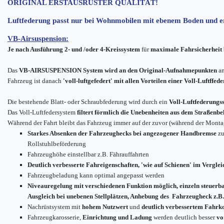
ORIGINAL ERSTAUSRÜSTER QUALITÄT!
Luftfederung passt nur bei Wohnmobilen mit ebenem Boden und e
VB-Airsuspension:
Je nach Ausführung
2- und /oder 4-Kreissystem
für
maximale Fahrsicherheit 
Das
VB-AIRSUSPENSION System wird an den Original-Aufnahmepunkten
an
Fahrzeug ist danach
'voll-luftgefedert' mit allen Vorteilen einer Voll-Luftffed
Die bestehende Blatt- oder Schraubfederung wird durch ein
Voll-Luftfederungs
Das Voll-Luftfedersystem
filtert förmlich die Unebenheiten aus dem Straßenbe
Während der Fahrt bleibt das Fahrzeug immer auf der zuvor (während der Montag
Starkes Absenken der Fahrzeughecks bei angezogener Handbremse
zu
Rollstuhlbeförderung
Fahrzeughöhe einstellbar z.B. Fährauffahrten
Deutlich verbesserte Fahreigenschaften, 'wie auf Schienen' im Verglei
Fahrzeugbeladung kann optimal angepasst werden
Niveauregelung mit verschiedenen Funktion möglich, einzeln steuerb
Ausgleich bei unebenen Stellplätzen, Anhebung des Fahrzeugheck z.B.
Nachrüstsystem mit
hohem Nutzwert
und
deutlich verbessertem Fahrk
Fahrzeugkarosserie,
Einrichtung und Ladung
werden deutlich besser
vo