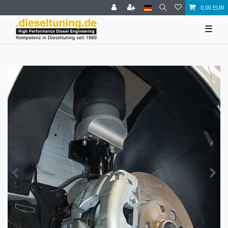
0,00 EUR
☰