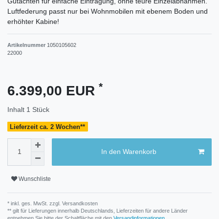
Gutachten für einfache Eintragung, ohne teure Einzelabnahmen.
Luftfederung passt nur bei Wohnmobilen mit ebenem Boden und
erhöhter Kabine!
Artikelnummer
1050105602
22000
*
6.399,00 EUR
Inhalt
1
Stück
Lieferzeit ca. 2 Wochen**
In den Warenkorb
Wunschliste
* inkl. ges. MwSt. zzgl.
Versandkosten
** gilt für Lieferungen innerhalb Deutschlands, Lieferzeiten für andere Länder
entnehmen Sie bitte der Schaltfläche mit den
Versandinformationen
.