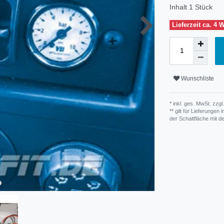
Inhalt
1
Stück
Lieferzeit ca. 4
Wunschliste
* inkl. ges. MwSt. zzgl.
** gilt für Lieferunge
der Schaltfläche mit 