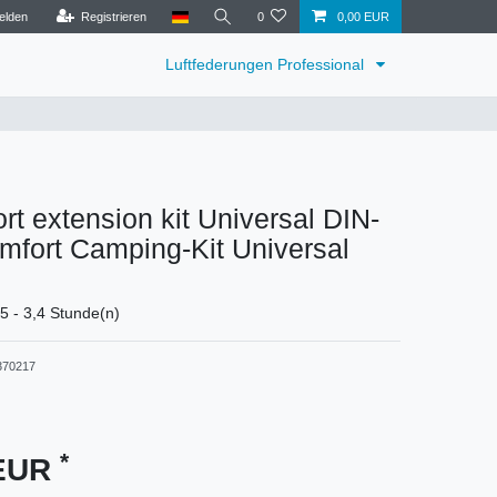
elden
Registrieren
0
0,00 EUR
Luftfederungen Professional
t extension kit Universal DIN-
mfort Camping-Kit Universal
,5 - 3,4 Stunde(n)
370217
*
 EUR