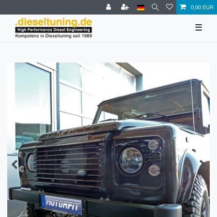
0,00 EUR
☰