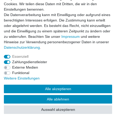
Cookies. Wir teilen diese Daten mit Dritten, die wir in den
Zahlung und Versand
Einstellungen benennen.
Die Datenverarbeitung kann mit Einwilligung oder aufgrund eines
berechtigten Interesses erfolgen. Die Zustimmung kann erteilt
oder abgelehnt werden. Es besteht das Recht, nicht einzuwilligen
Impressum
Daten­schutz­erklärung
AGB
und die Einwilligung zu einem späteren Zeitpunkt zu ändern oder
zu widerrufen. Beachten Sie unser
Impressum
und weitere
Hinweise zur Verwendung personenbezogener Daten in unserer
Barrierefreiheitserklärung
Widerrufs­recht
Daten­schutz­erklärung
.
Essenziell
Kontakt
Vertrag widerrufen
Zahlungsdienstleister
Externe Medien
Funktional
Weitere Einstellungen
© Copyright 2026 | Alle Rechte vorbehalten.
Alle akzeptieren
Alle ablehnen
Auswahl akzeptieren