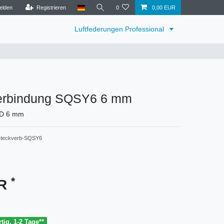
elden
Registrieren
0
0,00 EUR
Luftfederungen Professional
erbindung SQSY6 6 mm
AD 6 mm
steckverb-SQSY6
*
UR
tig, 1-2 Tage**