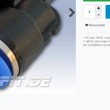
Wunschliste
* inkl. ges. MwSt. zzgl.
** gilt für Lieferunge
der Schaltfläche mit 