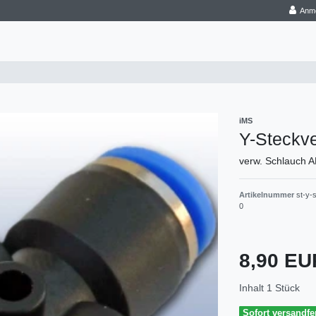
Anm
iMS
Y-Steckv
verw. Schlauch 
Artikelnummer
st-y-
0
8,90 E
Inhalt
1
Stück
Sofort versandfer