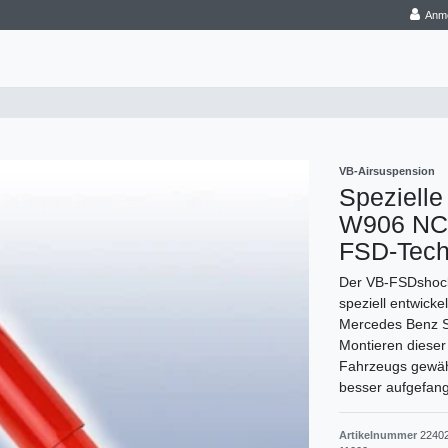
Anm
VB-Airsuspension
Spezielle
W906 NCV
FSD-Tech
Der VB-FSDshocka
speziell entwick
Mercedes Benz Sp
Montieren dieser
Fahrzeugs gewäh
besser aufgefan
Artikelnummer
2240