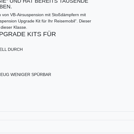
E“ UND HAT BEREITS TAUSENDE
BEN.
n von VB-Airsuspension mit Stoßdämpfern mit
pension Upgrade Kit für Ihr Reisemobil“. Dieser
 dieser Klasse.
UPGRADE KITS FÜR
ELL DURCH
ZEUG WENIGER SPÜRBAR