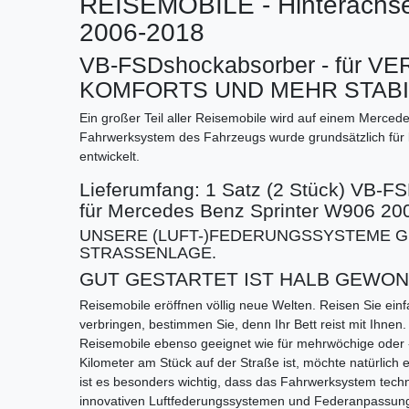
REISEMOBILE - Hinterachs
2006-2018
VB-FSDshockabsorber - für
KOMFORTS UND MEHR STABIL
Ein großer Teil aller Reisemobile wird auf einem Mercede
Fahrwerksystem des Fahrzeugs wurde grundsätzlich für l
entwickelt.
Lieferumfang: 1 Satz (2 Stück) VB-F
für Mercedes Benz Sprinter W906 20
UNSERE (LUFT-)FEDERUNGSSYSTEME G
STRASSENLAGE.
GUT GESTARTET IST HALB GEWON
Reisemobile eröffnen völlig neue Welten. Reisen Sie ein
verbringen, bestimmen Sie, denn Ihr Bett reist mit Ihne
Reisemobile ebenso geeignet wie für mehrwöchige oder 
Kilometer am Stück auf der Straße ist, möchte natürlich
ist es besonders wichtig, dass das Fahrwerksystem techn
innovativen Luftfederungssystemen und Federanpassunge