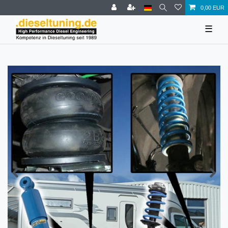
0,00 EUR
☰