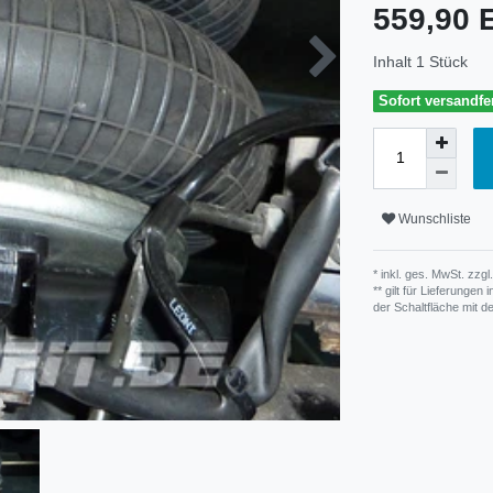
559,90
Inhalt
1
Stück
Sofort versandfer
Wunschliste
* inkl. ges. MwSt. zzgl.
** gilt für Lieferunge
der Schaltfläche mit 