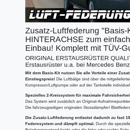
Zusatz-Luftfederung "Basis-Ki
HINTERACHSE zum einfache
Einbau! Komplett mit TÜV-Gu
ORIGINAL ERSTAUSRÜSTER QUALITÄ
Erstausrüster u.a. bei Mercedes Ben
Mit dem Basis-Kit nutzen Sie alle Vorteile einer Zus
Einstiegspreis!
Die Luftbälge sind über die mitgelieferte
Kompressor/Luftpumpe oder auf der Tankstelle individuell 
Spezielles 2-Kreissystem für maximale Fahrsicherhe
Das System wird zusätzlich an Original-Aufnahmepunkt
Die fahrzeugseitigen originalen Stossdämpfer/ Blattfeder
Die Zusatz-Luftfederung entlastet dadurch zu fast 
Federnsystem und dämpft optimal.
Durch die speziell
Beladungszustand beide oder die linke oder rechte Sei