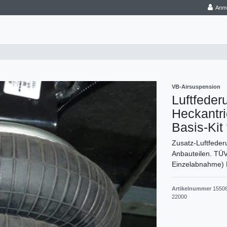
Anm
VB-Airsuspension
Luftfeder
Heckantri
Basis-Kit
Zusatz-Luftfederu
Anbauteilen. TÜV
Einzelabnahme) 
Artikelnummer
1550
22000