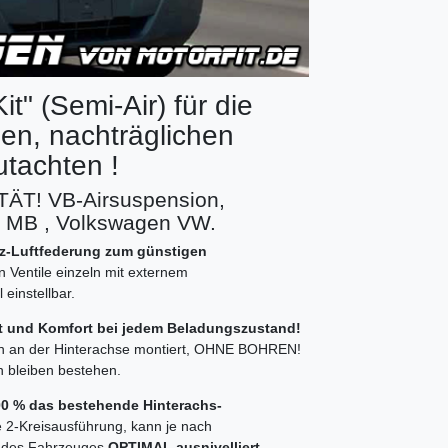
t" (Semi-Air) für die
n, nachträglichen
tachten !
T! VB-Airsuspension,
z MB , Volkswagen VW.
atz-Luftfederung zum günstigen
n Ventile einzeln mit externem
einstellbar.
it und Komfort bei jedem Beladungszustand!
en an der Hinterachse montiert, OHNE BOHREN!
n bleiben bestehen.
100 % das bestehende Hinterachs-
e 2-Kreisausführung, kann je nach
te des Fahrzeuges
OPTIMAL ausnivelliert