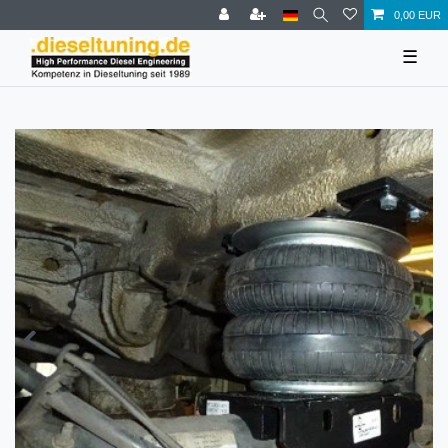
0,00 EUR
☰