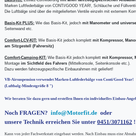
Marken Luftfederbälge von CONTI/GOOD YEAR!, Schläuche und Füllventi
Die Luftbälge sind über die mitgelieferten Ventile einzeln mit externem Kom
Basis-Kit PLUS:
Wie das Basis-Kit, jedoch
mit Manometer
und universe
Seitenwand etc.
Comfort-LCV-KIT:
Wie Basis-Kit jedoch komplett
mit Kompressor, Manom
am Sitzgestell (Fahrersitz)
Comfort-Camping-KIT:
Wie Basis-Kit jedoch komplett
mit Kompressor, 
Montage
im Sichtfeld des Fahrers
(Mittelkonsole, Seitenkonsole etc.).
Dazu werden fahrzeugspezifische Einbaurahmen mit geliefert!
VB-Airsuspension verwendet Marken-Luftfederbälge von Conti/Good Year!
(Luftbalg-Mindestgröße 8 ")
Wir beraten Sie dazu gern und erstellen Ihnen ein individuelles Einbau-Ange
Noch FRAGEN?
info@Motorfit.de
oder
unsere Technik erreichen Sie unter
0451/3071162
!
Kann von jeder Fachwerkstatt eingebaut werden. Nach Einbau muss eine Abnah