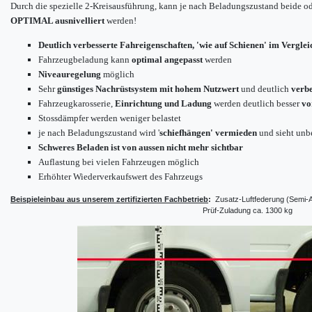
Durch die spezielle 2-Kreisausführung, kann je nach Beladungszustand beide ode
OPTIMAL ausnivelliert
werden!
Deutlich verbesserte Fahreigenschaften, 'wie auf Schienen' im Verglei
Fahrzeugbeladung kann
optimal angepasst
werden
Niveauregelung
möglich
Sehr
günstiges Nachrüstsystem mit hohem Nutzwert
und deutlich
verbe
Fahrzeugkarosserie,
Einrichtung und Ladung
werden deutlich besser
vo
Stossdämpfer werden weniger belastet
je nach Beladungszustand wird '
schiefhängen' vermieden
und sieht unb
Schweres Beladen ist von aussen nicht mehr sichtbar
Auflastung bei vielen Fahrzeugen möglich
Erhöhter Wiederverkaufswert des Fahrzeugs
Beispieleinbau aus unserem zertifizierten Fachbetrieb
:
Zusatz-Luftfederung (Semi-
Prüf-Zuladung ca. 1300 kg